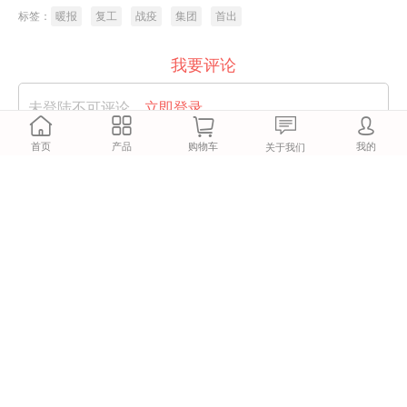




首页
产品
购物车
我的
关于我们
标签：
暖报
复工
战疫
集团
首出
我要评论
未登陆不可评论，
立即登录
每次评论可获得 积分+5 ，
积分可提升等级、换取特权！